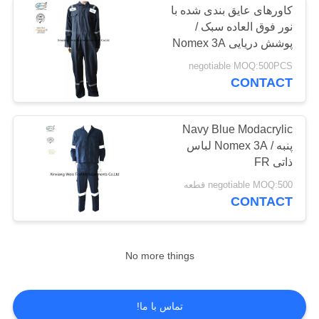
کاورهای عایق بندی شده با
نور فوق العاده سبک /
پارچه FR ذاتی
پوشش دریایی Nomex 3A
Frc
negotiable MOQ:500PCS
CONTACT
Navy Blue Modacrylic
پنبه / Nomex 3A لباس
23
ذاتی FR
negotiable MOQ:500 قطعه
پارچه دافع روغن
CONTACT
No more things
15
تماس با ما!