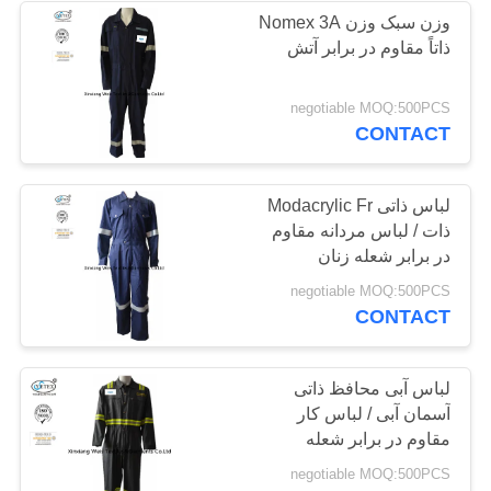
وزن سبک وزن Nomex 3A
ذاتاً مقاوم در برابر آتش
13
negotiable MOQ:500PCS
FR Bib به طور کلی
CONTACT
لباس ذاتی Modacrylic Fr
ذات / لباس مردانه مقاوم
در برابر شعله زنان
18
negotiable MOQ:500PCS
CONTACT
پیراهن مقاوم در برابر
آتش
لباس آبی محافظ ذاتی
آسمان آبی / لباس کار
مقاوم در برابر شعله
Nomex
negotiable MOQ:500PCS