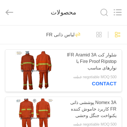
2025
Xinxiang
Weis
محصولات
Textiles&Garments
Co.Ltd.
All
Rights
Reserved.
خانه
23
لباس ذاتی FR
کاورهای پنبه ای FR
محصولات
شلوار کت IFR Aramid 3A
Fire Proof Ripstop با
درباره
نوارهای مناسب
ما
negotiable MOQ:500 قطعه
CONTACT
16
تور
کاورهای سبک سبک
کارخانه
Nomex 3A پوششی ذاتی
FR کاربرد خاموش کننده
FR
یکنواخت جنگل وحشی
کنترل
negotiable MOQ:500 قطعه