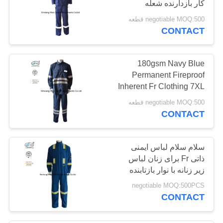
کار بازدارنده شعله
14
negotiable MOQ:500 قطعه
CONTACT
پارچه ای با دید بالا
180gsm Navy Blue
Permanent Fireproof
Inherent Fr Clothing 7XL
negotiable MOQ:500 قطعه
CONTACT
35
پارچه ضد استاتیک
سلام سلام لباس ایمنی
ذاتی Fr برای زنان لباس
زیر زنانه با نوار بازتابنده
negotiable MOQ:500PCS
CONTACT
24