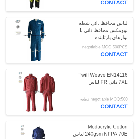
CONTACT
17
لباس محافظ ذاتی شعله
لباس ذاتی FR
نوومکس محافظ ذاتی با
نوارهای بازتابنده
negotiable MOQ:500PCS
CONTACT
Twill Weave EN14116
56
7XL ذاتی FR لباس
پارچه مقاوم در برابر
negotiable MOQ:500 قطعه
آتش
CONTACT
Modacrylic Cotton
240gsm NFPA 70E لباس