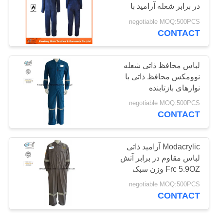
در برابر شعله آرامید با
PRIVACY
پارچه بازتابی
negotiable MOQ:500PCS
POLICY
CONTACT
19
شلوار مقاوم در برابر
لباس محافظ ذاتی شعله
آتش
نوومکس محافظ ذاتی با
نوارهای بازتابنده
negotiable MOQ:500PCS
CONTACT
40
Modacrylic آرامید ذاتی
لباس مقاوم در برابر آتش
لباس بازدارنده آتش
Frc 5.9OZ وزن سبک
negotiable MOQ:500PCS
CONTACT