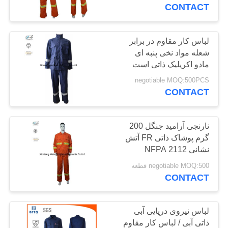
کیفیت
CONTACT
با
لباس کار مقاوم در برابر
17
شعله مواد نخی پنبه ای
ما
مادو اکریلیک ذاتی است
کاورهای بازتابنده FR
تماس
negotiable MOQ:500PCS
بگیرید
CONTACT
درخواست
نارنجی آرامید جنگل 200
گرم پوشاک ذاتی FR آتش
نقل
نشانی NFPA 2112
18
قول
negotiable MOQ:500 قطعه
CONTACT
ژاکت بازدارنده شعله
نقشه
سایت
لباس نیروی دریایی آبی
ذاتی آبی / لباس کار مقاوم