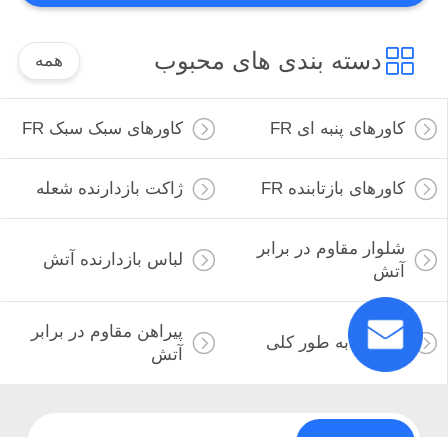
پارچه قوس فلش
دسته بندی های محبوب
همه
کاورهای پنبه ای FR
کاورهای سبک سبک FR
کاورهای بازتابنده FR
ژاکت بازدارنده شعله
18
لوازم جانبی مقاوم در
شلوار مقاوم در برابر
لباس بازدارنده آتش
برابر شعله
آتش
پیراهن مقاوم در برابر
FR Bib به طور کلی
آتش
10
اشتراک