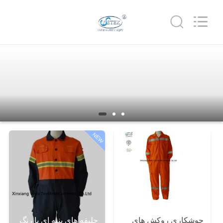
2025
Xinxiang
Weis
Textiles&Garments
Co.Ltd.
All
Rights
Reserved.
خانه
محصولات
درباره
ما
NEW
تور
کارخانه
کنترل
جلیقه های پنبه ای با رنگ
جوشکاری روکش های