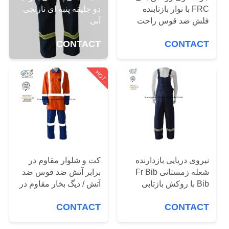
کیفیت
دو جلیقه پنبه ای نارنجی
FRC با نوار بازتابنده
آبی
فلش ضد قوس راحت
است
با
CONTACT
CONTACT
ما
تماس
HOT
بگیرید
درخواست
نقل
قول
نیروی دریایی بازدارنده
کت و شلوار مقاوم در
شعله زمستانی Fr Bib
برابر آتش ضد قوس ضد
Bib با روکش بازتابی
آتش / دیگ بخار مقاوم در
نقشه
عایق بندی کرد
برابر آتش با تزئینات
CONTACT
CONTACT
سایت
بازتابی