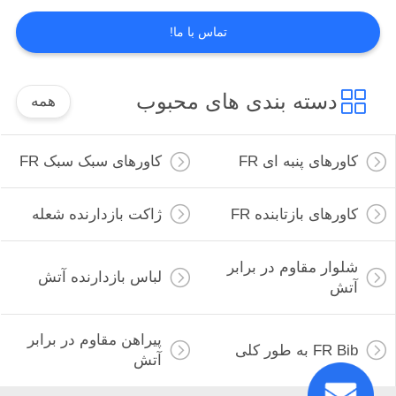
تماس با ما!
پارچه FR ذاتی
دسته بندی های محبوب
همه
کاورهای پنبه ای FR
کاورهای سبک سبک FR
23
کاورهای بازتابنده FR
ژاکت بازدارنده شعله
پارچه دافع روغن
شلوار مقاوم در برابر
لباس بازدارنده آتش
آتش
پیراهن مقاوم در برابر
FR Bib به طور کلی
آتش
15