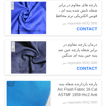
پارچه های مقاوم در برابر
شعله تابش شده پنبه ای ،
13
قوس الکتریکی نرم محافظ
فلش
negotiable MOQ:3000 متر
FR Bib به طور کلی
CONTACT
درمان پارچه مقاوم در
برابر شعله پارچه جین ضد
پنبه جین پنبه ای سنگین
18
negotiable MOQ:3000 متر
CONTACT
پیراهن مقاوم در برابر
آتش
پارچه بازدارنده شعله پنبه
Arc Flash Fabric 16 Cal
ASTMF 1959 Hrc2 Anti
Electric
negotiable MOQ:3000 متر