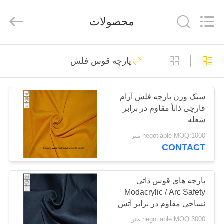
2025
Xinxiang
Weis
محصولات
Textiles&Garments
Co.Ltd.
All
Rights
Reserved.
خانه
23
پارچه قوس فلش
کاورهای پنبه ای FR
محصولات
سبک وزن پارچه فلش آرام
قارچی ذاتاً مقاوم در برابر
درباره
شعله
ما
negotiable MOQ:1000 متر
CONTACT
16
تور
کاورهای سبک سبک
کارخانه
پارچه های قوس ذاتی
Modacrylic / Arc Safety
FR
نساجی مقاوم در برابر آتش
کنترل
negotiable MOQ:3000 متر