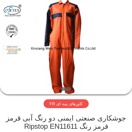
2025
Xinxiang
Weis
Textiles&Garments
Co.Ltd.
All
Rights
Reserved.
خانه
محصولات
درباره
ما
تور
کاورهای پنبه ای FR
کارخانه
جوشکاری صنعتی ایمنی دو رنگ آبی قرمز
کنترل
قرمز رنگ Ripstop EN11611