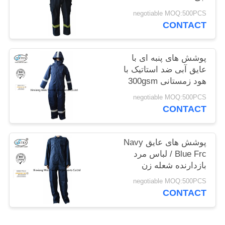
PRIVACY
negotiable MOQ:500PCS
CONTACT
POLICY
پوشش های پنبه ای با
عایق آبی ضد استاتیک با
هود زمستانی 300gsm
negotiable MOQ:500PCS
CONTACT
پوشش های عایق Navy
Blue Frc / لباس مرد
بازدارنده شعله زن
negotiable MOQ:500PCS
CONTACT