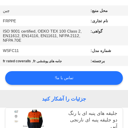
کیفیت
محل منبع:
چين
با
نام تجاری:
FRPPE
ما
گواهی:
ISO 9001 certified, OEKO TEX 100 Class 2,
EN11612, EN14116, EN11611, NFPA 2112,
تماس
NFPA 70E
بگیرید
شماره مدل:
WSFC11
برجسته:
,
جامه های پوششی fr
fr rated coveralls
درخواست
نقل
تماس با ما!
قول
جزئیات را آشکار کنید
نقشه
جلیقه های پنبه ای با رنگ
سایت
دو جلیقه پنبه ای نارنجی
آبی