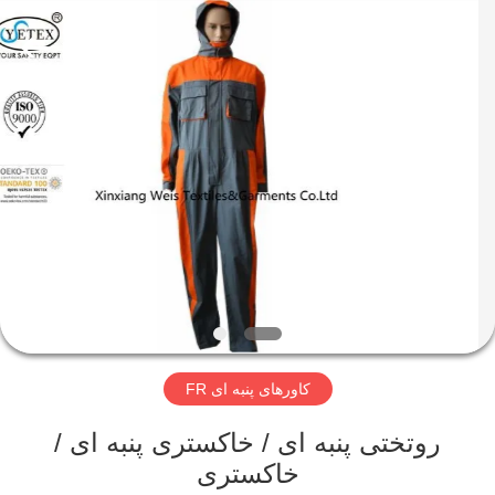
2026
Xinxiang
Weis
Textiles&Garments
Co.Ltd.
All
Rights
Reserved.
خانه
محصولات
درباره
ما
تور
کاورهای پنبه ای FR
کارخانه
روتختی پنبه ای / خاکستری پنبه ای /
کنترل
خاکستری