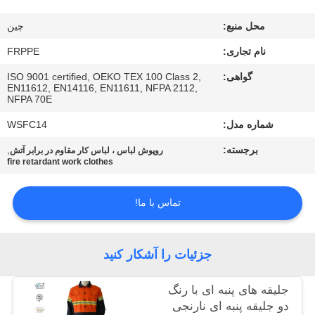
کیفیت
محل منبع:
چين
با
نام تجاری:
FRPPE
ما
گواهی:
ISO 9001 certified, OEKO TEX 100 Class 2,
EN11612, EN14116, EN11611, NFPA 2112,
تماس
NFPA 70E
بگیرید
شماره مدل:
WSFC14
برجسته:
,
روپوش لباس ، لباس کار مقاوم در برابر آتش
fire retardant work clothes
درخواست
نقل
تماس با ما!
قول
جزئیات را آشکار کنید
نقشه
سایت
جلیقه های پنبه ای با رنگ
دو جلیقه پنبه ای نارنجی