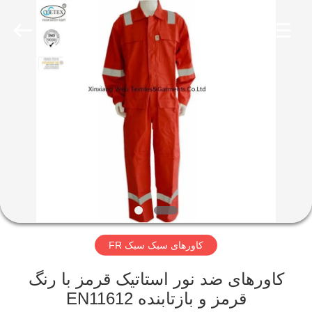
2025
Xinxiang
Weis
Textiles&Garments
Co.Ltd.
All
Rights
Reserved.
خانه
محصولات
درباره
ما
تور
کاورهای سبک سبک FR
کارخانه
کاورهای ضد نور استاتیک قرمز با رنگ
کنترل
قرمز و بازتابنده EN11612