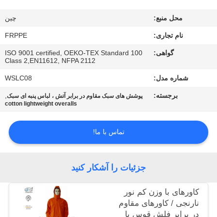
کیفیت
محل منبع:
چين
با
نام تجاری:
FRPPE
ما
گواهی:
ISO 9001 certified, OEKO-TEX Standard 100
Class 2,EN11612, NFPA 2112
تماس
شماره مدل:
WSLC08
بگیرید
برجسته:
,
پوشش های سبک مقاوم در برابر آتش ، لباس پنبه ای سبک
cotton lightweight overalls
درخواست
نقل
تماس با ما!
قول
جزئیات را آشکار کنید
نقشه
کاورهای با وزن کم نور
سایت
نارنجی / کاورهای مقاوم
در برابر فلش قوس با