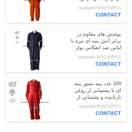
هود NFPA 2112
PRIVACY
negotiable MOQ:500PCS
CONTACT
POLICY
پوشش های مقاوم در
برابر آتش پنبه ای تیره با
لباس ضد انعکاس نوار
negotiable MOQ:500PCS
CONTACT
100 عدد پنبه نسوز پنبه
ای با پشتیبانی از روغن
بازتابنده و پشتیبانی از
میدان گازی
negotiable MOQ:500PCS
CONTACT