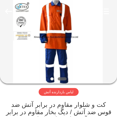
2025
Xinxiang
Weis
Textiles&Garments
Co.Ltd.
All
Rights
Reserved.
خانه
محصولات
درباره
ما
تور
لباس بازدارنده آتش
کارخانه
کت و شلوار مقاوم در برابر آتش ضد
کنترل
قوس ضد آتش / دیگ بخار مقاوم در برابر