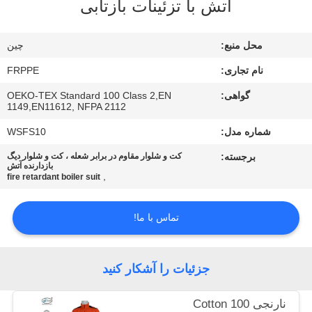
آتش با تزئینات بازتابی
کیفیت
محل منبع:
چين
با
نام تجاری:
FRPPE
ما
گواهی:
OEKO-TEX Standard 100 Class 2,EN
تماس
1149,EN11612, NFPA 2112
بگیرید
شماره مدل:
WSFS10
برجسته:
کت و شلوار مقاوم در برابر شعله ، کت و شلوار دیگ
درخواست
بازدارنده آتش
,
fire retardant boiler suit
نقل
قول
تماس با ما!
نقشه
جزئیات را آشکار کنید
سایت
نارنجی 100 Cotton