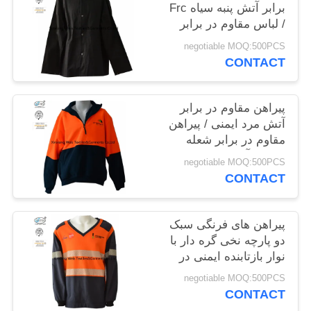
برابر آتش پنبه سیاه Frc
PRIVACY
/ لباس مقاوم در برابر
POLICY
شعله 260gsm
negotiable MOQ:500PCS
CONTACT
پیراهن مقاوم در برابر
آتش مرد ایمنی / پیراهن
مقاوم در برابر شعله
پیراهن آستین بلند
negotiable MOQ:500PCS
CONTACT
پیراهن های فرنگی سبک
دو پارچه نخی گره دار با
نوار بازتابنده ایمنی در
برابر جوشکاری
negotiable MOQ:500PCS
CONTACT