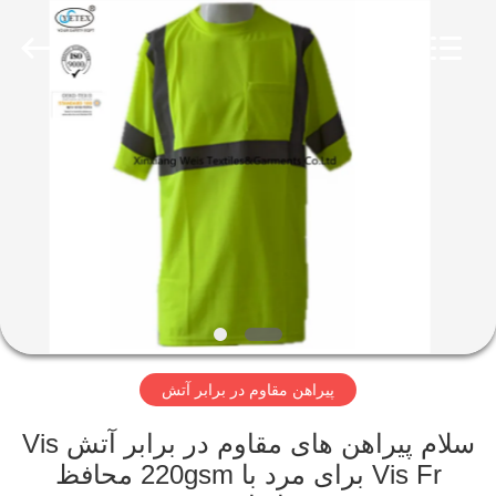
2026
Xinxiang
Weis
Textiles&Garments
Co.Ltd.
All
Rights
Reserved.
خانه
محصولات
درباره
ما
تور
پیراهن مقاوم در برابر آتش
کارخانه
سلام پیراهن های مقاوم در برابر آتش Vis
کنترل
Vis Fr برای مرد با 220gsm محافظ