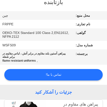
بازتابنده
کیفیت
محل منبع:
چين
با
نام تجاری:
FRPPE
ما
گواهی:
OEKO-TEX Standard 100 Class 2,EN11612,
تماس
NFPA 2112
بگیرید
شماره مدل:
WSFS09
برجسته:
پیراهن آستین بلند مقاوم در برابر آتش ، لباس مقاوم در
درخواست
برابر شعله
,
flame resistant uniforms
نقل
قول
تماس با ما!
نقشه
جزئیات را آشکار کنید
سایت
پیراهن های مقاوم در