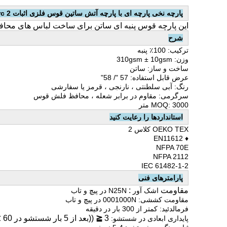
پارچه نخی پارچه ای با پارچه آتش ساتین قوس فلزی اثبات Hrc 2 محافظ
این پارچه قوس پنبه ای ساتن برای ساخت لباس های محاف
شرح
ترکیب: 100٪ پنبه
وزن: 310gsm ± 10gsm
ساخت و ساز: ساتن
عرض قابل استفاده: 57 "/ 58"
رنگ: آبی سلطنتی ، نارنجی ، قرمز یا سفارشی
سرگرمی: مقاوم در برابر شعله ، محافظ فلش قوس
MOQ: 3000 متر
استانداردها را رعایت کنید
OEKO TEX کلاس 2
♦ EN11612
NFPA 70E
NFPA 2112
IEC 61482-1-2
پارامترهای فنی
مقاومت
:
اشک آور
N25N در پیچ و تاب
مقاومت کششی: 0001000N در پیچ و تاب
فرمالدئید: کمتر از 300 بار در دقیقه
3
≦
((بعد از 5 بار شستشو در 60
پایداری ابعادی در شستشو:
)