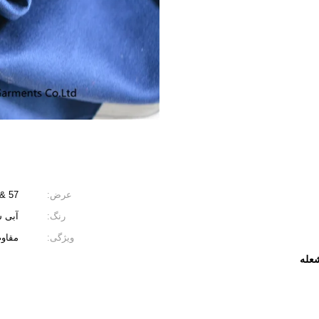
عرض:
57 &quot;/ 58&quot;
رنگ:
آبی 
ویژگی:
مقاوم
عله