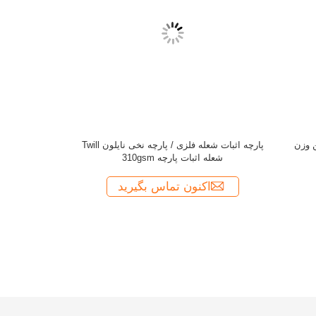
سبک وزن پار