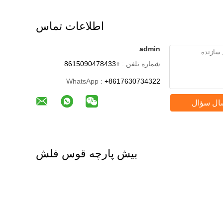
اطلاعات تماس
admin
شماره تلفن :
+8615090478433
WhatsApp :
+8617630734322
ال سؤال
بیش پارچه قوس فلش