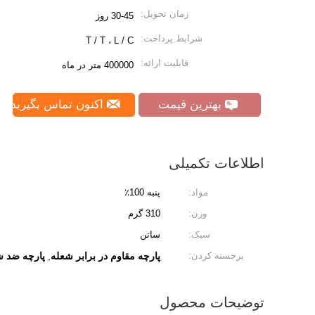
زمان تحویل:
30-45 روز
شرایط پرداخت:
T / T ، L / C
قابلیت ارائه:
400000 متر در ماه
بهترین قیمت
اکنون تماس بگیرید
اطلاعات تکمیلی
مواد:
پنبه 100٪
وزن:
310 گرم
سبک:
ساتن
برجسته کردن:
پارچه مقاوم در برابر شعله
پارچه ضد ش
,
توضیحات محصول