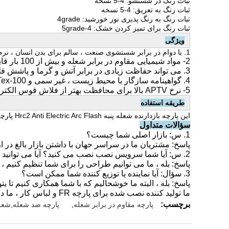
ثبات رنگ در شستشو: 4-5 نسخه
ثبات رنگ به تعریق: 4-5 نسخه
ثبات رنگ به رنگ پذیری نور خورشید: 4grade
ثبات رنگ برای تمیز کردن خشک: 4-5grade
ویژگی
1.
با دوام در برابر شستشوی صنعت ، سالم برای بدن انسان ، نر
2- مواد شیمیایی مقاوم در برابر شعله و بیش از 100 بار قابل شستشو هستند
3. می تواند حفاظت زیادی در برابر آتش و گرما و پاشش فلز مذاب ارائه دهد
4. گواهینامه سازگار با محیط زیست ، غیر سمی و Okeo Tex-100
5- نرخ APTV بالا برای محافظت بهتر از فلاش قوس الکتریکی
طریقه استفاده
این پارچه بازدارنده شعله پنبه Hrc2 Anti Electric Arc Flash پارچه
سؤالات متداول
1. س: بازار اصلی شما چیست؟
پاسخ: مشتریان ما در سراسر جهان با داشتن بازار بالغ در ار
2. س: آیا شما سرویس نصب نصب می کنید؟ آیا می توانید به عنوان طراحی ما بسازید؟ همچنین می خواهم آرم خود را بر روی لباس های محافظ بگذارم؟
پاسخ: بله ، ما می توانیم طراحی را برای شما تنظیم کنیم ، 
3. سؤال: آیا نماینده یا توزیع کننده شما ممکن است؟
پاسخ: بله ، البته ما خوشحالیم که با شما همکاری کنیم تا ب
ما تولید کننده نصب شده برای پارچه FR و لباس کار ، ما در حال توسعه شرکای برای اشغال سهم بازار خود هستیم.
برچسب:
پارچه مقاوم در برابر شعله
,
پارچه ضد شعله,شعله