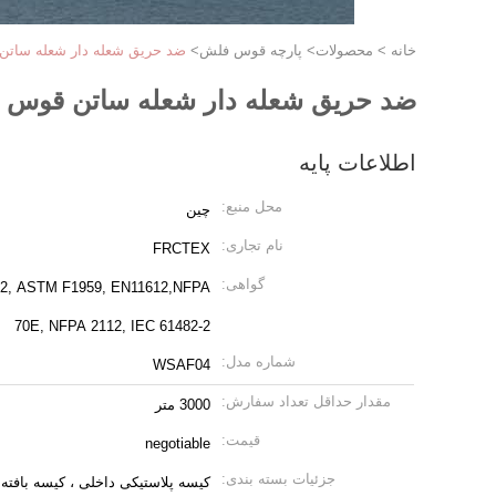
خانه
>
محصولات
>
پارچه قوس فلش
>
ضد حریق شعله دار شعله ساتن قوس فل
ضد حریق شعله دار شعله ساتن قوس فلوت ضد ا
اطلاعات پایه
محل منبع:
چين
نام تجاری:
FRCTEX
گواهی:
 2, ASTM F1959, EN11612,NFPA
70E, NFPA 2112, IEC 61482-2
شماره مدل:
WSAF04
مقدار حداقل تعداد سفارش:
3000 متر
قیمت:
negotiable
جزئیات بسته بندی:
کیسه پلاستیکی داخلی ، کیسه بافت